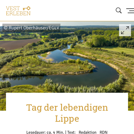
© Rupert Oberhäuser/EGLV
Tag der lebendigen
Lippe
Lesedauer: ca. 4 Min. | Text: _Redaktion _RDN