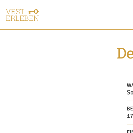
De
W
So
BE
17
EI