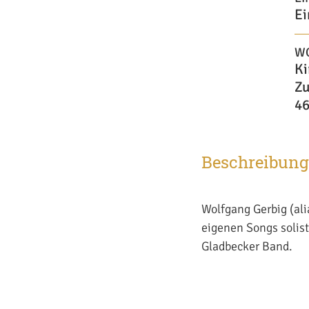
Ei
W
Ki
Zu
46
Beschreibung
Wolfgang Gerbig (al
eigenen Songs solis
Gladbecker Band.