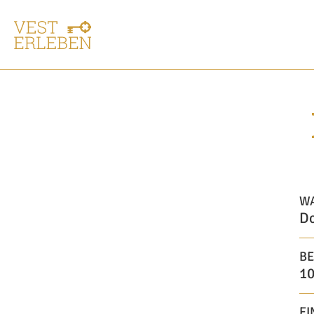
W
Do
BE
10
EI