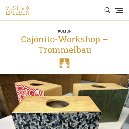
KULTUR
Cajónito-Workshop –
Trommelbau