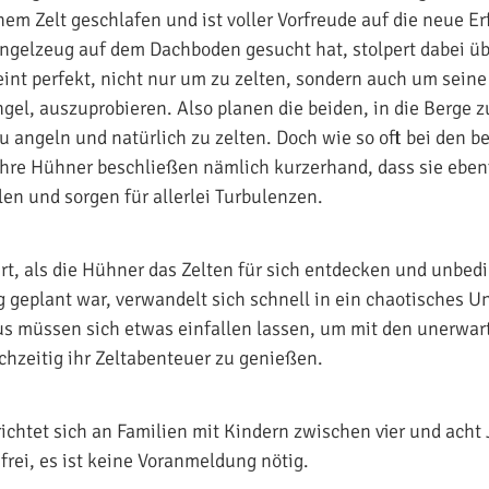
inem Zelt geschlafen und ist voller Vorfreude auf die neue E
Angelzeug auf dem Dachboden gesucht hat, stolpert dabei übe
int perfekt, nicht nur um zu zelten, sondern auch um seine
gel, auszuprobieren. Also planen die beiden, in die Berge z
 angeln und natürlich zu zelten. Doch wie so oft bei den b
Ihre Hühner beschließen nämlich kurzerhand, dass sie ebenf
en und sorgen für allerlei Turbulenzen.
ert, als die Hühner das Zelten für sich entdecken und unbed
g geplant war, verwandelt sich schnell in ein chaotisches U
us müssen sich etwas einfallen lassen, um mit den unerwar
hzeitig ihr Zeltabenteuer zu genießen.
ichtet sich an Familien mit Kindern zwischen vier und acht 
frei, es ist keine Voranmeldung nötig.