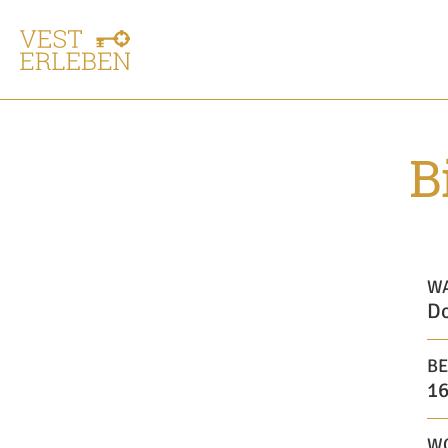
B
W
Do
BE
16
W