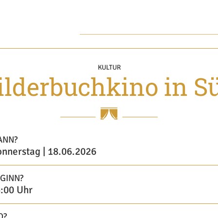
KULTUR
ilderbuchkino in S
ANN?
nnerstag | 18.06.2026
GINN?
:00 Uhr
O?