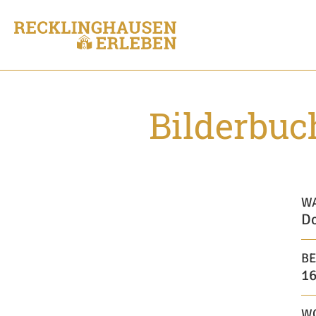
Bilderbuc
W
Do
BE
16
W