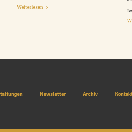
Weiterlesen
Te
We
taltungen
Newsletter
Archiv
Kontak