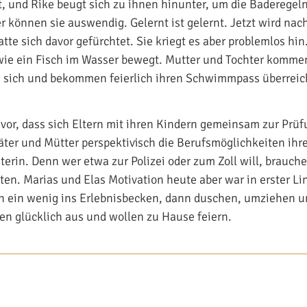
t, und Rike beugt sich zu ihnen hinunter, um die Baderegel
r können sie auswendig. Gelernt ist gelernt. Jetzt wird na
tte sich davor gefürchtet. Sie kriegt es aber problemlos hin
 wie ein Fisch im Wasser bewegt. Mutter und Tochter komm
sich und bekommen feierlich ihren Schwimmpass überreic
vor, dass sich Eltern mit ihren Kindern gemeinsam zur Prü
äter und Mütter perspektivisch die Berufsmöglichkeiten ihre
rin. Denn wer etwa zur Polizei oder zum Zoll will, brauch
n. Marias und Elas Motivation heute aber war in erster Lin
h ein wenig ins Erlebnisbecken, dann duschen, umziehen 
hen glücklich aus und wollen zu Hause feiern.