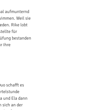
mal aufmunternd
wimmen. Weil sie
eden. Rike lobt
tellte für
prüfung bestanden
r ihre
uo schafft es
ertelstunde
ia und Ela dann
 sich an der