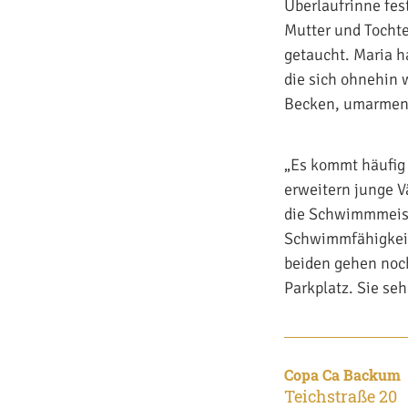
Überlaufrinne fes
Mutter und Tochte
getaucht. Maria ha
die sich ohnehin
Becken, umarmen 
„Es kommt häufig 
erweitern junge V
die Schwimmmeiste
Schwimmfähigkeite
beiden gehen noc
Parkplatz. Sie se
Copa Ca Backum
Teichstraße 20