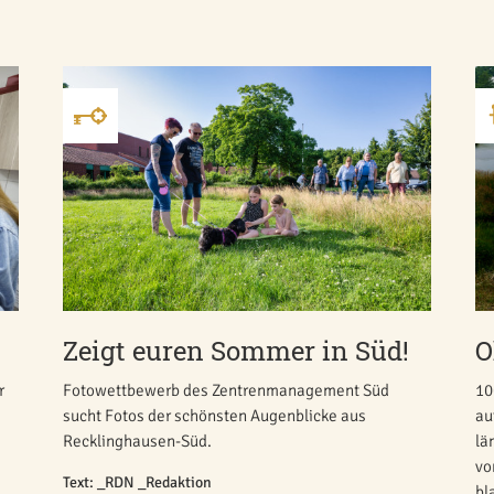
Zeigt euren Sommer in Süd!
O
r
Fotowettbewerb des Zentrenmanagement Süd
10
sucht Fotos der schönsten Augenblicke aus
au
Recklinghausen-Süd.
lä
vo
Text: _RDN _Redaktion
bl