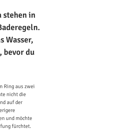
 stehen in
Baderegeln.
ns Wasser,
, bevor du
en Ring aus zwei
te nicht die
nd auf der
erigere
ben und möchte
fung fürchtet.