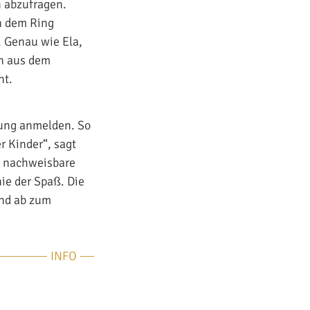
n abzufragen.
ch dem Ring
. Genau wie Ela,
en aus dem
ht.
fung anmelden. So
r Kinder“, sagt
e nachweisbare
ie der Spaß. Die
und ab zum
INFO